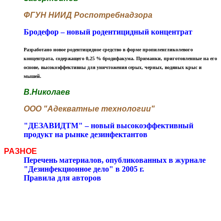
ФГУН НИИД Роспотребнадзора
Бродефор – новый родентицидный концентрат
Разработано новое родентицидное средство в форме пропиленгликолевого
концентрата, содержащего 0,25 % бродифакума. Приманки, приготовленные на его
основе, высокоэффективны для уничтожения серых, черных, водяных крыс и
мышей.
В.Николаев
ООО "Адекватные технологии"
"ДЕЗАВИДТМ" – новый высокоэффективный
продукт на рынке дезинфектантов
РАЗНОЕ
Перечень материалов, опубликованных в журнале
"Дезинфекционное дело" в 2005 г.
Правила для авторов
Издательская этика
Правила для авторов
Реклама в журнале