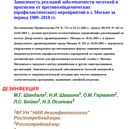
Зависимость реальной заболеваемости чесоткой и
прогнозов от противоэпидемических
(профилактических) мероприятий в г. Москве за
период 1989–2010 гг.
Постановление Правительства РФ № 715 от 01.12.2004 г., приказ МЗ РФ № 162 от
24.04.2003 г., целевая программа количественных управляющих рекомендаций по
чесотке Департамента здравоохранения г. Москвы от 18.01.2002 г. и приказ
Департамента здравоохранения города Москвы № 383 от 26.09.2005 г. определили
направления и конкретные организационные формы совершенствования
эпидемиологических (профилактических) мероприятий по охране здоровья
москвичей при чесотке для дерматовенерологической службы г. Москвы,
Московского городского центра дезинфекции и других заинтересованных
организаций. Зависимость реальной заболеваемости чесоткой москвичей и
прогнозов от эпидемиологической ситуации при чесотке оценивается
статистическими критериями, уравнением линейной регрессии.
ДЕЗИНФЕКЦИЯ
1
1
1
М.Г. Шандала
, Н.И. Шашина
, О.М. Германт
,
2
3
Л.С. Бойко
, Н.З. Осипова
1
ФГУН "НИИ дезинфектологии"
Роспотребнадзора;
2
Роспотребнадзор;