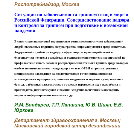
Роспотребнадзор, Москва
Ситуация по заболеваемости гриппом птиц в мире и
Российской Федерации. Совершенствование надзора
и контроля за гриппом при подготовке к возможной
пандемии
В связи с прогнозируемой вероятностью возникновения случаев заболевания у
людей, вызванных подтипом вируса гриппа, циркулирующего среди животных,
Федеральной службой по надзору в сфере защиты прав потребителей и
благополучия человека разработан и осуществляется комплекс мероприятий по
профилактике заноса, завоза и распространения птичьего гриппа, среди которых
особую значимость имеют: эпиднадзор в очагах ОРВИ и гриппа, усиление
медицинского наблюдения за представителями групп риска (персонал
птицеводческих предприятий, экипажи воздушных и морских судов, поездных
бригад, работники пассажирских и грузовых перевозок и т.д.), разработка и
производство диагностикумов и вакцин, эпидемиологический мониторинг,
широкое информирование населения и др.
И.М. Бондарев, Т.П. Лапшина, Ю.В. Шиян, Е.В.
Юркова
Департамент здравоохранения г. Москвы;
Московский городской центр дезинфекции