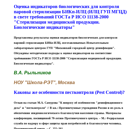
Оценка индикаторов биологических для контроля
паровой стерилизации БИКп-ИЛЦ (ИЛЦ ГУП МГЦД)
в свете требований ГОСТа Р ИСО 11138-2000
"Стерилизация медицинской продукции.
Биологические индикаторы"
Представлены результаты оценки индикаторов биологических для контроля
паровой стерилизации БИКп-ИЛЦ, изготавливаемых Испытательным
лабораторным центром ГУП "Московский городской центр дезинфекции".
Обсуждены методические подходы к оценке индикаторов на соответствие
требованиям ГОСТа Р ИСО 11138-2000 "Стерилизация медицинской продукции.
Биологические индикаторы".
В.А. Рыльников
НОУ "Школа-РЭТ", Москва
Каковы же особенности пестконтроля (Pest Control)?
Отзыв на статью М.А. Самурова "К вопросу об особенностях "дезинфекционного
дела" и "пестконтроля" // В кн.: Противочумные учреждения России и их роль в
обеспечении эпидемиологического благополучия населения страны. Материалы
конференции, посвященной 70-летию Противочумного центра. – М.: Федеральная
служба по надзору в сфере защиты прав потребителей и благополучия человека,
Противочумный центр. – С. 255–261.