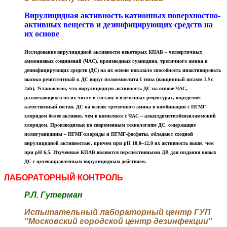
Вирулицидная активность катионных поверхностно-
активных веществ и дезинфицирующих средств на
их основе
Исследование вирулицидной активности некоторых КПАВ – четвертичных
аммониевых соединений (ЧАС), производных гуанидина, третичного амина и
дезинфицирующих средств (ДС) на их основе показало способность инактивировать
высоко резистентный к ДС вирус полиомиелита I типа (вакцинный штамм LSc
2ab). Установлено, что вирулицидную активность ДС на основе ЧАС,
различающихся по их числу и составу в изученных рецептурах, определяет
качественный состав. ДС на основе третичного амина в комбинации с ПГМГ-
хлоридом более активно, чем в комплексе с ЧАС – алкилдиметилбензиламмоний
хлоридом. Производимые по современным технологиям ДС, содержащие
полигуанидины – ПГМГ-хлориды и ПГМГ-фосфаты, обладают сходной
вирулицидной активностью, причем при рН 10,0–12,0 их активность выше, чем
при рН 6,5. Изученные КПАВ являются перспективными ДВ для создания новых
ДС с целенаправленным вирулицидным действием.
ЛАБОРАТОРНЫЙ КОНТРОЛЬ
Р.Л. Гутерман
Испытательный лабораторный центр ГУП
"Московский городской центр дезинфекции"